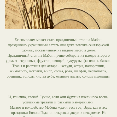
Ее символом может стать праздничный стол на Мабон,
празднично украшенный алтарь или даже веточка сентябрьской
рябины, поставленная на видное место в доме.
Праздничный стол на Мабон лучше собирать из плодов второго
урожая - зерновых, фруктов, овощей, кукурузы, фасоли, кабачков.
Травы и растения для алтаря - желуди, астры, папоротник,
жимолость, ноготки, мирр, сосна, роза, шалфей, чертополох,
орешник, тополь, листья дуба, осенние листья, солома пшеницы.
И, конечно, свечи! Лучше, если они будут из пчелиного воска,
усиленные травами и разными намерениями.
Магию и волшебство Мабона ждали весь год. Ведь, как и все
праздники Колеса Года, он открывал двери в неведомое. Но