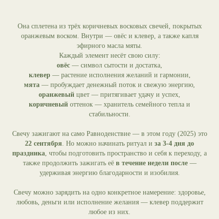
Она сплетена из трёх коричневых восковых свечей, покрытых
оранжевым воском. Внутри — овёс и клевер, а также капля
эфирного масла мяты.
Каждый элемент несёт свою силу:
овёс
— символ сытости и достатка,
клевер
— растение исполнения желаний и гармонии,
мята
— пробуждает денежный поток и свежую энергию,
оранжевый
цвет — притягивает удачу и успех,
коричневый
оттенок — хранитель семейного тепла и
стабильности.
Свечу зажигают на само Равноденствие — в этом году (2025) это
22 сентября
. Но можно начинать ритуал и
за 3-4 дня до
праздника
, чтобы подготовить пространство и себя к переходу, а
также продолжить зажигать её
в течение недели после
—
удерживая энергию благодарности и изобилия.
Свечу можно зарядить на одно конкретное намерение: здоровье,
любовь, деньги или исполнение желания — клевер поддержит
любое из них.