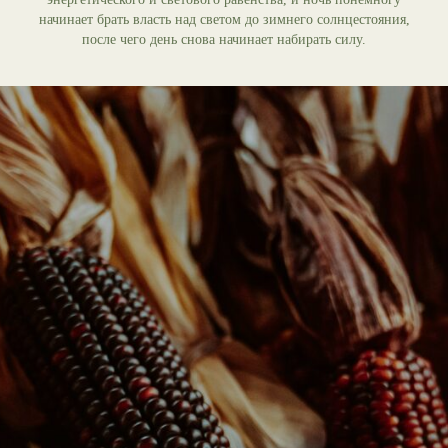
начинает брать власть над светом до зимнего солнцестояния,
после чего день снова начинает набирать силу.