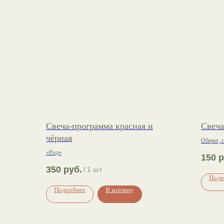
Свеча-программа красная и
Свеча
чёрная
Оберег, 
«Род»
150
р
350
руб.
/
1 шт
Подр
Подробнее
В корзину