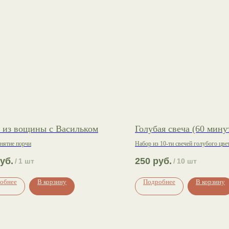
 из вощины с Васильком
Голубая свеча (60 мину
снятие порчи
Набор из 10-ти свечей голубого цвет
Продолжительностью горения 60 ми
уб.
250
руб.
/
1 шт
/
10 шт
обнее
В корзину
Подробнее
В корзину