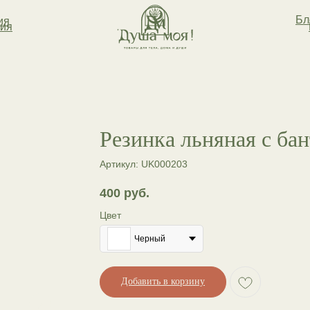
Бл
ия
ия
Резинка льняная с ба
Артикул:
UK000203
400
руб.
Цвет
Черный
Добавить в корзину