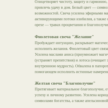
Олицетворяет чистоту, защиту и гармонию,
привлечь удачу в дом. Белый цвет — символ
возможностей. Свеча усилена эфирными ма
активирующими потоки изобилия, а также 
орехе — травах процветания и благополучи
Фиолетовая свеча "Желание"
Пробуждает интуицию, раскрывает магичес
исполнить желания. Фиолетовый цвет связа
Усилена маслами аниса (приумножает магич
(устраняет препятствия) и лотоса (очищает
внутреннюю мудрость). Обвалена в папоро
помогающем исполнить истинные намерени
Желтая свеча "Благополучие"
Притягивает материальное благополучие, 
успеху и личному развитию. Усилена кор
символами богатства, а также апельсиново