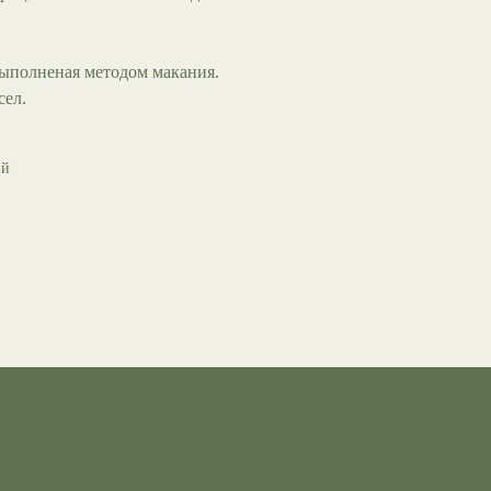
выполненая методом макания.
сел.
ий