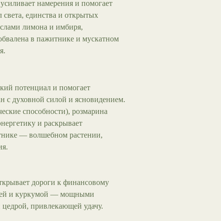
 усиливает намерения и помогает
 света, единства и открытых
слами лимона и имбиря,
обвалена в пажитнике и мускатном
я.
кий потенциал и помогает
н с духовной силой и ясновидением.
еские способности), розмарина
 энергетику и раскрывает
тнике — волшебном растении,
я.
открывает дороги к финансовому
ицей и куркумой — мощными
й цедрой, привлекающей удачу.